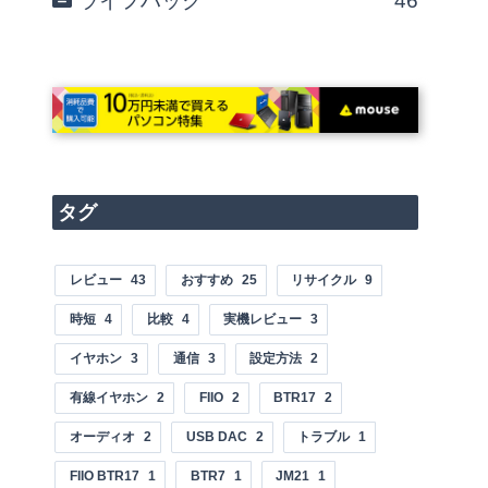
ライフハック
46
タグ
レビュー
43
おすすめ
25
リサイクル
9
時短
4
比較
4
実機レビュー
3
イヤホン
3
通信
3
設定方法
2
有線イヤホン
2
FIIO
2
BTR17
2
オーディオ
2
USB DAC
2
トラブル
1
FIIO BTR17
1
BTR7
1
JM21
1