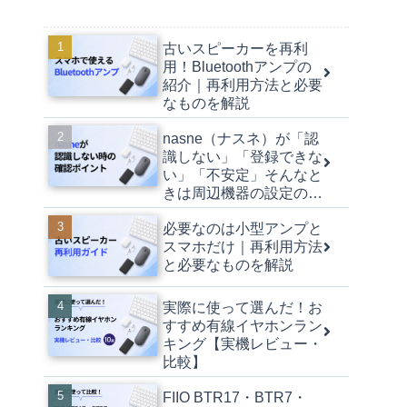
古いスピーカーを再利
用！Bluetoothアンプの
紹介｜再利用方法と必要
なものを解説
nasne（ナスネ）が「認
識しない」「登録できな
い」「不安定」そんなと
きは周辺機器の設定の見
直しを｜初心者向けに手
必要なのは小型アンプと
順を解説
スマホだけ｜再利用方法
と必要なものを解説
実際に使って選んだ！お
すすめ有線イヤホンラン
キング【実機レビュー・
比較】
FIIO BTR17・BTR7・