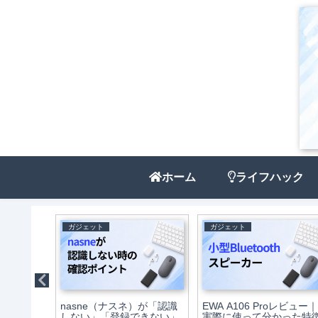
ホーム
ライフハック
ガジェット
ガジェット
a（5G）レ
nasne（ナスネ）が「認識
EWA A106 Proレビュー｜
って分か
しない」「登録できない」
実際に使って分かった特