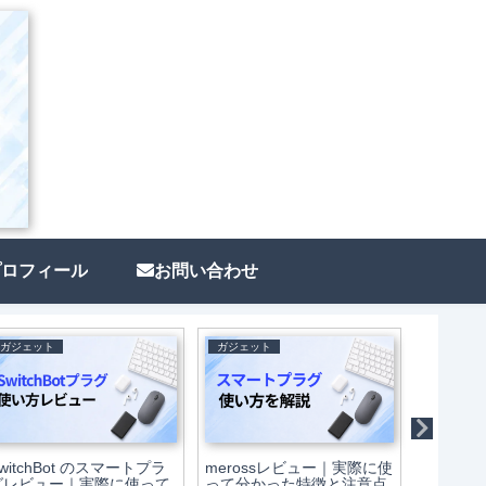
プロフィール
お問い合わせ
ガジェット
ガジェット
ガジェッ
witchBot のスマートプラ
merossレビュー｜実際に使
スマート電
グレビュー｜実際に使って
って分かった特徴と注意点
ウサンド