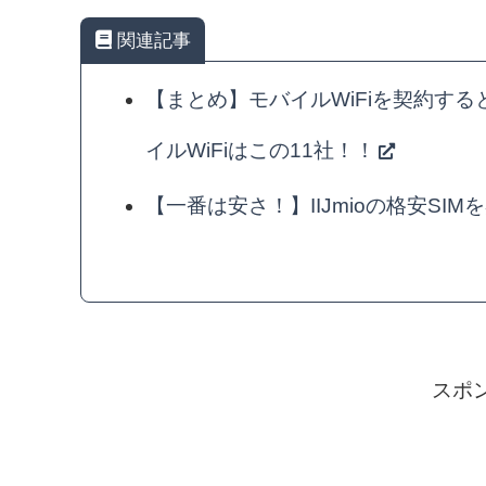
関連記事
【まとめ】モバイルWiFiを契約す
イルWiFiはこの11社！！
【一番は安さ！】IIJmioの格安S
スポ