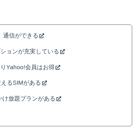
、通信ができる
プションが充実している
ありYahoo!会員はお得
えるSIMがある
話かけ放題プランがある