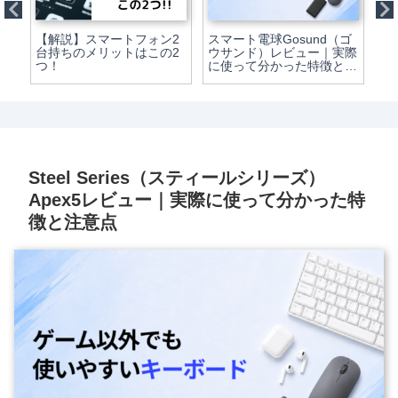
すす
【解説】スマートフォン2
スマート電球Gosund（ゴ
ネ
ー
台持ちのメリットはこの2
ウサンド）レビュー｜実際
ト
つ！
に使って分かった特徴と注
こ
意点
す
て
リ
Steel Series（スティールシリーズ）
Apex5レビュー｜実際に使って分かった特
徴と注意点